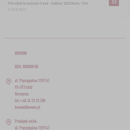
Prírodné bravčové črevá - kaliber 28/30mm, 15m
0,39 EUR/m
BROWIN
BDO: 000008185
ul. Pryncypalna 129/141
93-373 Łódź
Recepcia:
tel.:+48 42 23 23 200
browin@browin.pl
Predajný salón:
ul. Pryncypalna 129/141