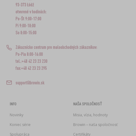
93-373 Łódź
otvorené v hodinách:
Po-Št 9:00-17:00
Pi 9:00-18:00
So 8:00-15:00
Zákaznícke centrum pre maloobchodných zákazníkov:
Po-Pia 8:00-16:00
tel.:+48 42 23 23 230
fax:+48 42 23 23 295
support@browin.sk
INFO
NAŠA SPOLOČNOSŤ
Novinky
Misia, vízia, hodnoty
Koniec série
Browin – naša spoločnosť
Spolupráca
Certifikáty