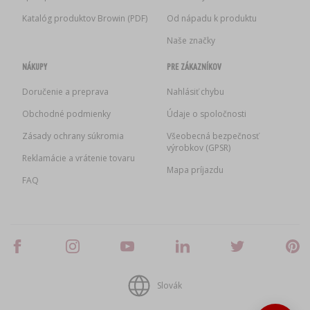
Katalóg produktov Browin (PDF)
Od nápadu k produktu
Naše značky
NÁKUPY
PRE ZÁKAZNÍKOV
Doručenie a preprava
Nahlásiť chybu
Obchodné podmienky
Údaje o spoločnosti
Zásady ochrany súkromia
Všeobecná bezpečnosť
výrobkov (GPSR)
Reklamácie a vrátenie tovaru
Mapa príjazdu
FAQ
Slovák