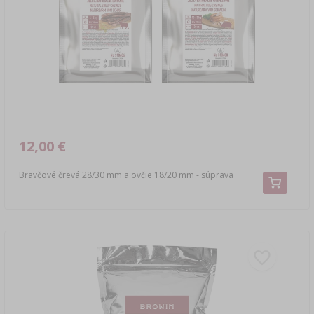
LITERATÚRA – ÚDENÁRSTVO
LITERATÚRA
REGÁLY
ARÓMA ÚDENÉHO DYMU
›
AROMATIZÁCIA
LITERATÚRA
12,00 €
ANALÝZA VÍNA
Bravčové črevá 28/30 mm a ovčie 18/20 mm - súprava
ETIKETY