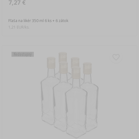
7,27 €
Fľaša na likér 350 ml 6 ks + 6 zátok
1,21 EUR/ks.
Nedostupný