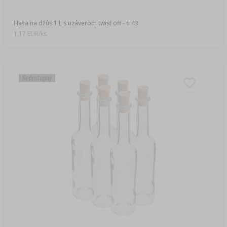
Fľaša na džús 1 L s uzáverom twist off - fi 43
1,17 EUR/ks.
Nedostupný