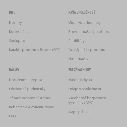
INFO
NAŠA SPOLOČNOSŤ
Novinky
Misia, vízia, hodnoty
Koniec série
Browin – naša spoločnosť
Spolupráca
Certifikáty
Katalóg produktov Browin (PDF)
Od nápadu k produktu
Naše značky
NÁKUPY
PRE ZÁKAZNÍKOV
Doručenie a preprava
Nahlásiť chybu
Obchodné podmienky
Údaje o spoločnosti
Zásady ochrany súkromia
Všeobecná bezpečnosť
výrobkov (GPSR)
Reklamácie a vrátenie tovaru
Mapa príjazdu
FAQ