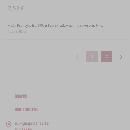
7,52 €
Fľaša Pryncypalna 500 ml so skrutkovacím uzáverom, 6 ks.
1,25 EUR/ks.
1
2
BROWIN
BDO: 000008185
ul. Pryncypalna 129/141