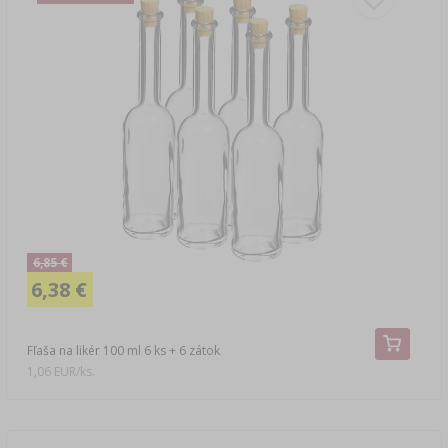
6,85 €
6,38 €
Fľaša na likér 100 ml 6 ks + 6 zátok
1,06 EUR/ks.