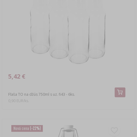
5,42 €
Fľaša TO na džús 750ml s uz. fi43 - 6ks.
0,90 EUR/ks.
Nová cena
(-22%)