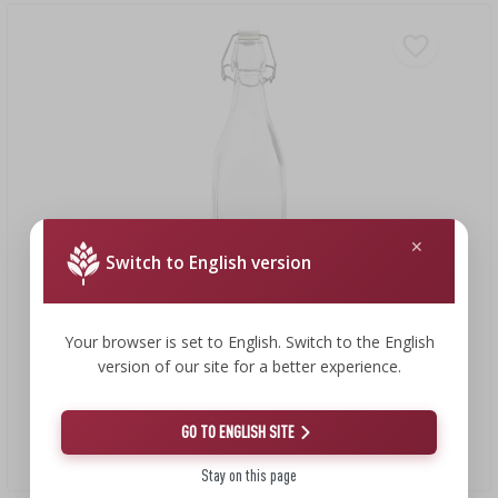
Switch to English version
Your browser is set to English. Switch to the English
version of our site for a better experience.
1,73 €
GO TO ENGLISH SITE
Fľaša 1 l s hermetickým uzáverom – hranatá
1,73 EUR/ks.
Stay on this page