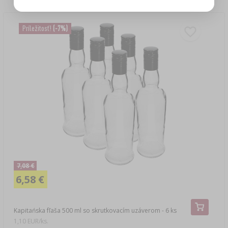
Príležitosť!
(-7%)
7,08 €
6,58 €
Kapitańska fľaša 500 ml so skrutkovacím uzáverom - 6 ks
1,10 EUR/ks.