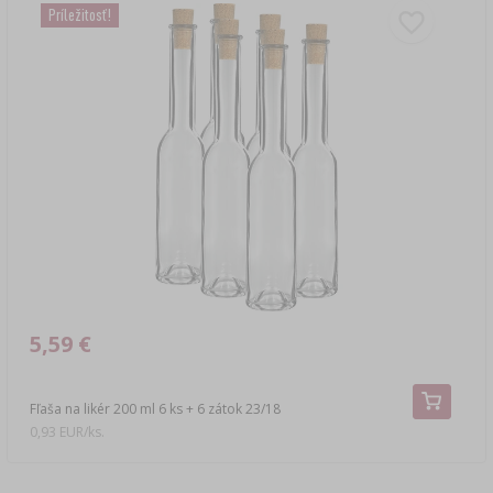
Príležitosť!
5,59 €
Fľaša na likér 200 ml 6 ks + 6 zátok 23/18
0,93 EUR/ks.