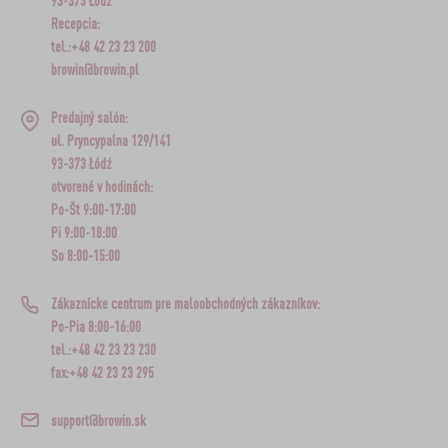
93-373 Łódź
Recepcia:
tel.:+48 42 23 23 200
browin@browin.pl
Predajný salón:
ul. Pryncypalna 129/141
93-373 Łódź
otvorené v hodinách:
Po-Št 9:00-17:00
Pi 9:00-18:00
So 8:00-15:00
Zákaznícke centrum pre maloobchodných zákazníkov:
Po-Pia 8:00-16:00
tel.:+48 42 23 23 230
fax:+48 42 23 23 295
support@browin.sk