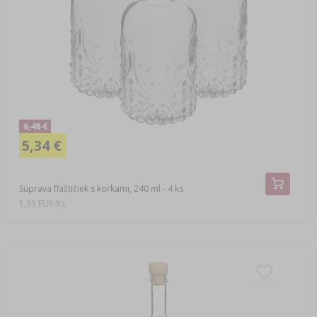
LITERATÚRA – ÚDENÁRSTVO
LITERATÚRA
REGÁLY
ARÓMA ÚDENÉHO DYMU
›
AROMATIZÁCIA
LITERATÚRA
6,48 €
5,34 €
ANALÝZA VÍNA
Súprava fľaštičiek s korkami, 240 ml - 4 ks
ETIKETY
1,33 EUR/ks.