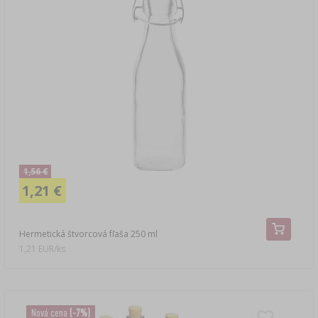
1,56 €
1,21 €
Hermetická štvorcová fľaša 250 ml
1,21 EUR/ks.
Nová cena
(-7%)