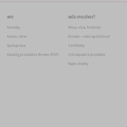
INFO
NAŠA SPOLOČNOSŤ
Novinky
Misia, vízia, hodnoty
Koniec série
Browin – naša spoločnosť
Spolupráca
Certifikáty
Katalóg produktov Browin (PDF)
Od nápadu k produktu
Naše značky