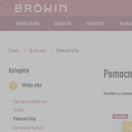
VÝROBA ÚDENÍN
VINÁRSTVO
PEKÁRSTVO
MLIEKA
Browin
Výroba syra
Pomocné látky
Kategórie
Pomocné
VÝROBA SYRA
Množstvo na stránke
Súpravy na výrobu syra
Syridlo
Novinka
Pomocné látky
Bakteriálne kultúry