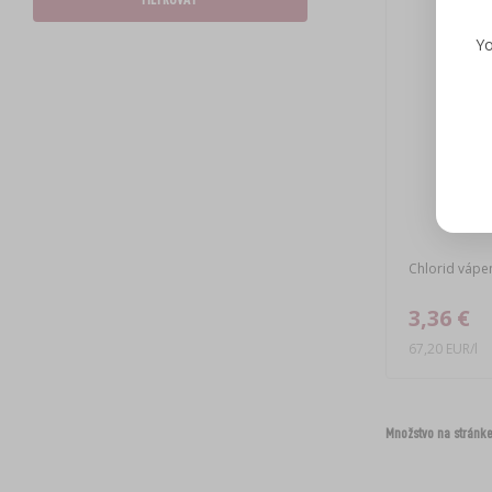
Yo
Chlorid vápen
3,36 €
67,20 EUR/l
Množstvo na stránke