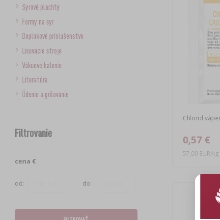
Syrové plachty
Formy na syr
Doplnkové príslušenstvo
Lisovacie stroje
Vákuové balenie
Literatúra
Údenie a grilovanie
Chlorid vápen
Filtrovanie
0,57 €
57,00 EUR/kg
cena €
od:
do:
FILTROVAŤ