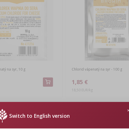
atý na syr, 10 g
Chlorid vápenatý na syr - 100 g
1,85 €
18,50 EUR/kg
Switch to English version