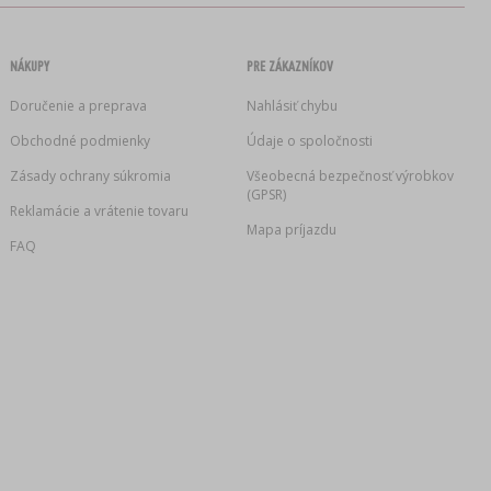
NÁKUPY
PRE ZÁKAZNÍKOV
Doručenie a preprava
Nahlásiť chybu
Obchodné podmienky
Údaje o spoločnosti
Zásady ochrany súkromia
Všeobecná bezpečnosť výrobkov
(GPSR)
Reklamácie a vrátenie tovaru
Mapa príjazdu
FAQ