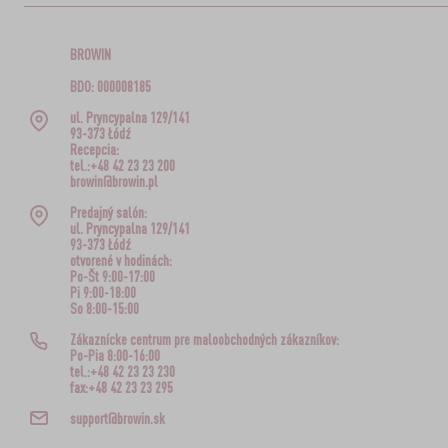
BROWIN
BDO: 000008185
ul. Pryncypalna 129/141
93-373 Łódź
Recepcia:
tel.:+48 42 23 23 200
browin@browin.pl
Predajný salón:
ul. Pryncypalna 129/141
93-373 Łódź
otvorené v hodinách:
Po-Št 9:00-17:00
Pi 9:00-18:00
So 8:00-15:00
Zákaznícke centrum pre maloobchodných zákazníkov:
Po-Pia 8:00-16:00
tel.:+48 42 23 23 230
fax:+48 42 23 23 295
support@browin.sk