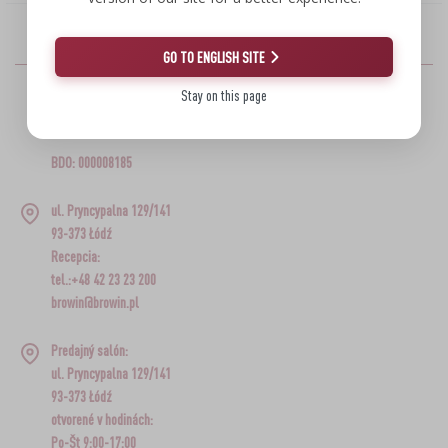
›
DEMIŽÓNY
LITERATÚRA – ÚDENÁRSTVO
LITERATÚRA
GO TO ENGLISH SITE
REGÁLY
ARÓMA ÚDENÉHO DYMU
Stay on this page
›
BROWIN
AROMATIZÁCIA
BDO: 000008185
LITERATÚRA
ul. Pryncypalna 129/141
ANALÝZA VÍNA
93-373 Łódź
Recepcia:
tel.:+48 42 23 23 200
ETIKETY
browin@browin.pl
Predajný salón:
ul. Pryncypalna 129/141
93-373 Łódź
otvorené v hodinách:
Po-Št 9:00-17:00