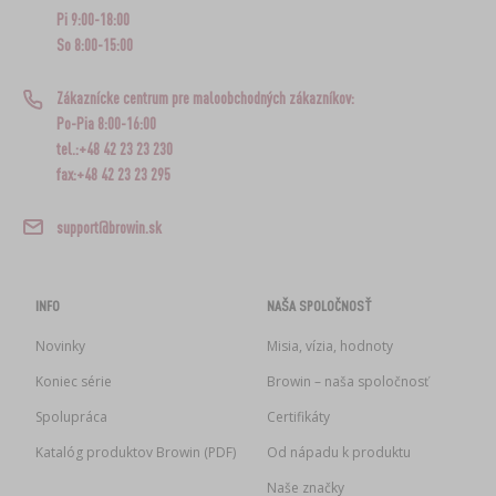
Pi 9:00-18:00
So 8:00-15:00
Zákaznícke centrum pre maloobchodných zákazníkov:
Po-Pia 8:00-16:00
tel.:+48 42 23 23 230
fax:+48 42 23 23 295
support@browin.sk
INFO
NAŠA SPOLOČNOSŤ
Novinky
Misia, vízia, hodnoty
Koniec série
Browin – naša spoločnosť
Spolupráca
Certifikáty
Katalóg produktov Browin (PDF)
Od nápadu k produktu
Naše značky