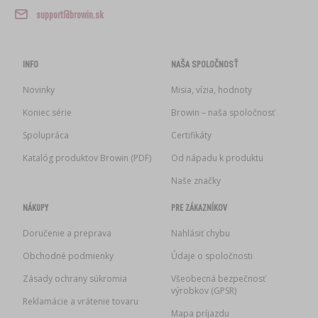
›
DEMIŽÓNY
LITERATÚRA – ÚDENÁRSTVO
support@browin.sk
LITERATÚRA
REGÁLY
ARÓMA ÚDENÉHO DYMU
INFO
NAŠA SPOLOČNOSŤ
›
AROMATIZÁCIA
Novinky
Misia, vízia, hodnoty
Koniec série
Browin – naša spoločnosť
LITERATÚRA
Spolupráca
Certifikáty
Katalóg produktov Browin (PDF)
Od nápadu k produktu
ANALÝZA VÍNA
Naše značky
ETIKETY
NÁKUPY
PRE ZÁKAZNÍKOV
Doručenie a preprava
Nahlásiť chybu
Obchodné podmienky
Údaje o spoločnosti
Zásady ochrany súkromia
Všeobecná bezpečnosť
výrobkov (GPSR)
Reklamácie a vrátenie tovaru
Mapa príjazdu