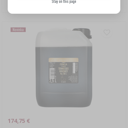
Stay on this page
53,86 EUR/l
Novinka
174,75 €