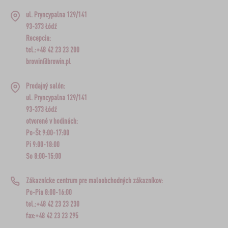
ul. Pryncypalna 129/141
93-373 Łódź
Recepcia:
tel.:+48 42 23 23 200
browin@browin.pl
Predajný salón:
ul. Pryncypalna 129/141
93-373 Łódź
otvorené v hodinách:
Po-Št 9:00-17:00
Pi 9:00-18:00
So 8:00-15:00
Zákaznícke centrum pre maloobchodných zákazníkov:
Po-Pia 8:00-16:00
tel.:+48 42 23 23 230
fax:+48 42 23 23 295