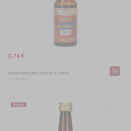
LITERATÚRA – ÚDENÁRSTVO
LITERATÚRA
REGÁLY
ARÓMA ÚDENÉHO DYMU
›
AROMATIZÁCIA
LITERATÚRA
3,74 €
ANALÝZA VÍNA
Esencia Apeorello Dolce na 4 l, 40 ml
3,74 EUR/ks.
ETIKETY
Novinka