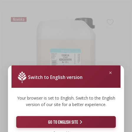
Novinka
Switch to English version
Your browser is set to English. Switch to the English
version of our site for a better experience.
134,65 €
GO TO ENGLISH SITE
Esencia s kokosovou príchuťou, 2,5L, na 125L hotového
nápoja