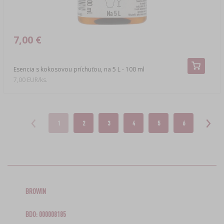
7,00 €
Esencia s kokosovou príchuťou, na 5 L - 100 ml
7,00 EUR/ks.
1
2
3
4
5
6
BROWIN
BDO: 000008185