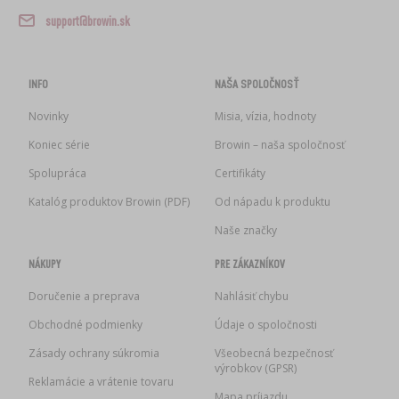
support@browin.sk
INFO
NAŠA SPOLOČNOSŤ
Novinky
Misia, vízia, hodnoty
Koniec série
Browin – naša spoločnosť
Spolupráca
Certifikáty
Katalóg produktov Browin (PDF)
Od nápadu k produktu
Naše značky
NÁKUPY
PRE ZÁKAZNÍKOV
Doručenie a preprava
Nahlásiť chybu
Obchodné podmienky
Údaje o spoločnosti
Zásady ochrany súkromia
Všeobecná bezpečnosť
výrobkov (GPSR)
Reklamácie a vrátenie tovaru
Mapa príjazdu