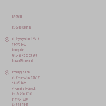
BROWIN
BDO: 000008185
ul. Pryncypalna 129/141
93-373 Łódź
Recepcia:
tel.:+48 42 23 23 200
browin@browin.pl
Predajný salón:
ul. Pryncypalna 129/141
93-373 Łódź
otvorené v hodinách:
Po-Št 9:00-17:00
Pi 9:00-18:00
So 8:00-15:00