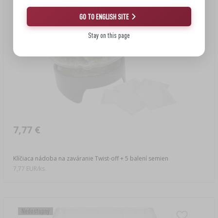
GO TO ENGLISH SITE
Stay on this page
7,77 €
Klíčiaca nádoba na zaváranie Twist-off + 5 balení semien
7,77 EUR/ks.
Nedostupný