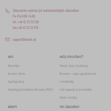
Zákaznícke centrum pre maloobchodných zákazníkov:
Po-Pia 8:00-16:00
tel.:+48 42 23 23 230
fax:+48 42 23 23 295
support@browin.sk
INFO
NAŠA SPOLOČNOSŤ
Novinky
Misia, vízia, hodnoty
Koniec série
Browin – naša spoločnosť
Spolupráca
Certifikáty
Katalóg produktov Browin (PDF)
Od nápadu k produktu
Naše značky
NÁKUPY
PRE ZÁKAZNÍKOV