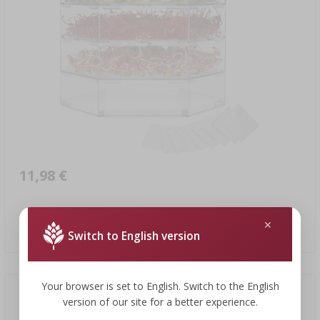
11,98 €
Klíčkovnica viacúrovňová Niezłe Ziółko + 10 balení semien
11,98 EUR/ks.
Switch to English version
Your browser is set to English. Switch to the English
Nedostupný
version of our site for a better experience.