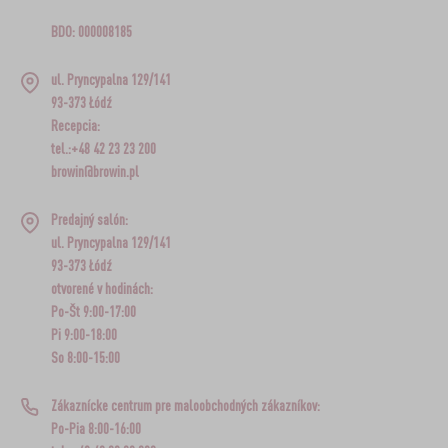
BDO: 000008185
ul. Pryncypalna 129/141
93-373 Łódź
Recepcia:
tel.:+48 42 23 23 200
browin@browin.pl
Predajný salón:
ul. Pryncypalna 129/141
93-373 Łódź
otvorené v hodinách:
Po-Št 9:00-17:00
Pi 9:00-18:00
So 8:00-15:00
Zákaznícke centrum pre maloobchodných zákazníkov:
Po-Pia 8:00-16:00