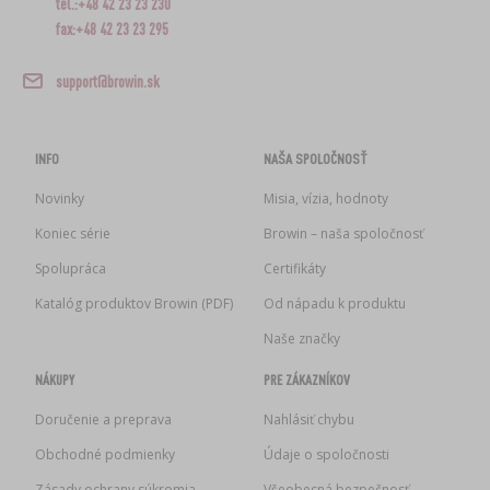
tel.:+48 42 23 23 230
fax:+48 42 23 23 295
support@browin.sk
INFO
NAŠA SPOLOČNOSŤ
Novinky
Misia, vízia, hodnoty
Koniec série
Browin – naša spoločnosť
Spolupráca
Certifikáty
Katalóg produktov Browin (PDF)
Od nápadu k produktu
Naše značky
NÁKUPY
PRE ZÁKAZNÍKOV
Doručenie a preprava
Nahlásiť chybu
Obchodné podmienky
Údaje o spoločnosti
Zásady ochrany súkromia
Všeobecná bezpečnosť