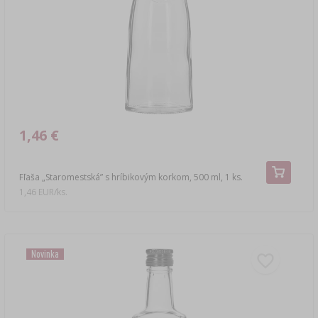
›
DEMIŽÓNY
LITERATÚRA – ÚDENÁRSTVO
LITERATÚRA
REGÁLY
ARÓMA ÚDENÉHO DYMU
›
AROMATIZÁCIA
LITERATÚRA
1,46 €
ANALÝZA VÍNA
Fľaša „Staromestská” s hríbikovým korkom, 500 ml, 1 ks.
1,46 EUR/ks.
ETIKETY
Novinka