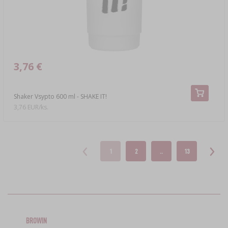
3,76 €
Shaker Vsypto 600 ml - SHAKE IT!
3,76 EUR/ks.
1
2
..
13
BROWIN