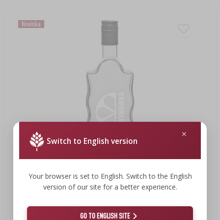
Novinka
Switch to English version
Your browser is set to English. Switch to the English
1,66 €
version of our site for a better experience.
Fľaša Klasztorna 500 ml so skrutkovacím uzáverom a
potlačou „Cytrynówka”, vzor 2
GO TO ENGLISH SITE
1,66 EUR/ks.