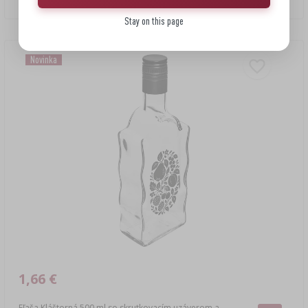
Stay on this page
Novinka
1,66 €
Fľaša Kláštorná 500 ml so skrutkovacím uzáverom a