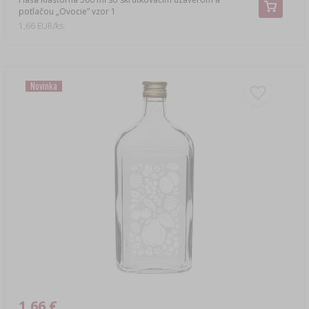
potlačou „Ovocie” vzor 1
1,66 EUR/ks.
Novinka
1,66 €