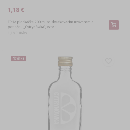
1,18 €
Fľaša ploskačka 200 ml so skrutkovacím uzáverom a
potlačou „Cytrynówka”, vzor 1
1,18 EUR/ks.
Novinka