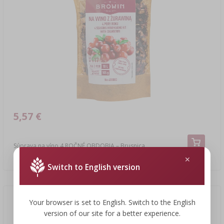
5,57 €
Súprava na víno 4 ROČNÉ OBDOBIA – Brusnica
53,05 EUR/kg
Switch to English version
Your browser is set to English. Switch to the English
version of our site for a better experience.