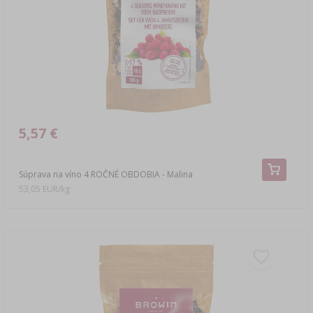
›
DEMIŽÓNY
LITERATÚRA – ÚDENÁRSTVO
LITERATÚRA
REGÁLY
ARÓMA ÚDENÉHO DYMU
›
AROMATIZÁCIA
LITERATÚRA
5,57 €
ANALÝZA VÍNA
Súprava na víno 4 ROČNÉ OBDOBIA - Malina
53,05 EUR/kg
ETIKETY