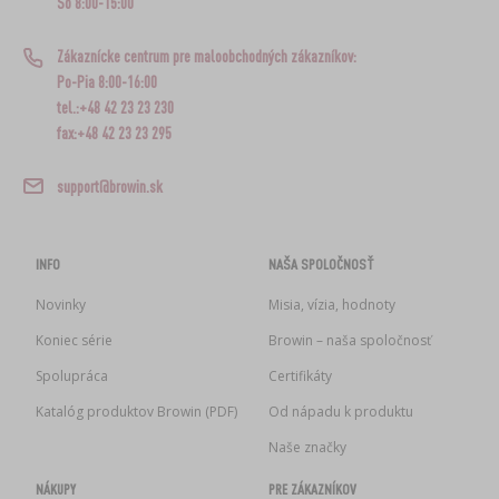
So 8:00-15:00
Zákaznícke centrum pre maloobchodných zákazníkov:
Po-Pia 8:00-16:00
tel.:+48 42 23 23 230
fax:+48 42 23 23 295
support@browin.sk
INFO
NAŠA SPOLOČNOSŤ
Novinky
Misia, vízia, hodnoty
Koniec série
Browin – naša spoločnosť
Spolupráca
Certifikáty
Katalóg produktov Browin (PDF)
Od nápadu k produktu
Naše značky
NÁKUPY
PRE ZÁKAZNÍKOV