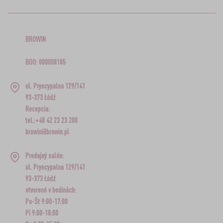
BROWIN
BDO: 000008185
ul. Pryncypalna 129/141
93-373 Łódź
Recepcia:
tel.:+48 42 23 23 200
browin@browin.pl
Predajný salón:
ul. Pryncypalna 129/141
93-373 Łódź
otvorené v hodinách:
Po-Št 9:00-17:00
Pi 9:00-18:00