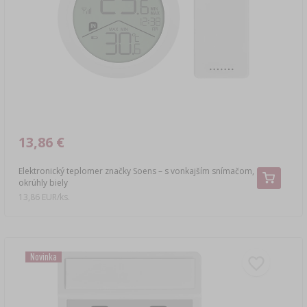
›
DEMIŽÓNY
LITERATÚRA – ÚDENÁRSTVO
LITERATÚRA
REGÁLY
ARÓMA ÚDENÉHO DYMU
›
AROMATIZÁCIA
LITERATÚRA
13,86 €
ANALÝZA VÍNA
Elektronický teplomer značky Soens – s vonkajším snímačom,
okrúhly biely
ETIKETY
13,86 EUR/ks.
Novinka