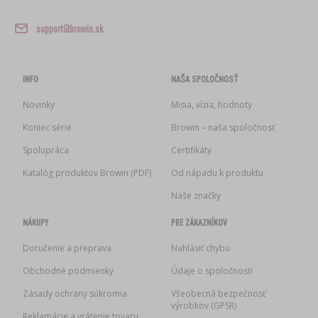
support@browin.sk
INFO
NAŠA SPOLOČNOSŤ
Novinky
Misia, vízia, hodnoty
Koniec série
Browin – naša spoločnosť
Spolupráca
Certifikáty
Katalóg produktov Browin (PDF)
Od nápadu k produktu
Naše značky
NÁKUPY
PRE ZÁKAZNÍKOV
Doručenie a preprava
Nahlásiť chybu
Obchodné podmienky
Údaje o spoločnosti
Zásady ochrany súkromia
Všeobecná bezpečnosť
výrobkov (GPSR)
Reklamácie a vrátenie tovaru