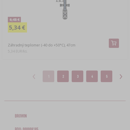
6,48 €
5,34 €
Záhradný teplomer (-40 do +50°C), 47cm
5,34 EUR/ks.
1
2
3
4
5
BROWIN
BDO: 000008185