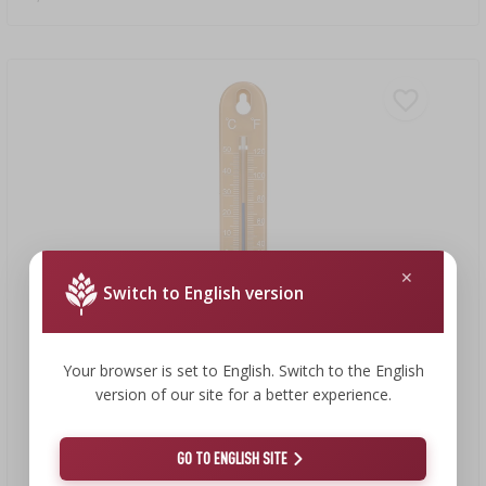
Switch to English version
Your browser is set to English. Switch to the English
version of our site for a better experience.
1,41 €
GO TO ENGLISH SITE
Univerzálny teplomer (-30 do +50°C), 17 cm, svetlohnedý