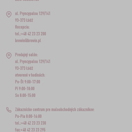
ul. Pryncypalna 129/141
93-373 Łódź
Recepcia:
tel.:+48 42 23 23 200
browin@browin.pl
Predajný salón:
ul. Pryncypalna 129/141
93-373 Łódź
otvorené v hodinách:
Po-Št 9:00-17:00
Pi 9:00-18:00
So 8:00-15:00
Zákaznícke centrum pre maloobchodných zákazníkov:
Po-Pia 8:00-16:00
tel.:+48 42 23 23 230
fax:+48 42 23 23 295