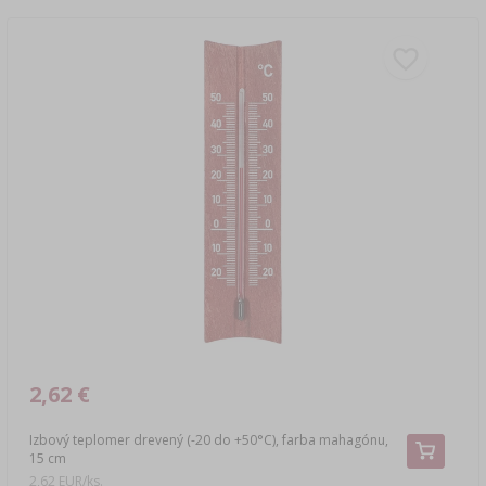
2,62 €
Izbový teplomer drevený (-20 do +50°C), farba mahagónu,
15 cm
2,62 EUR/ks.