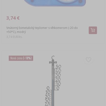
3,74 €
Vnútorný bimetalický teplomer s vlhkomerom (-20 do
+50°C), modrý
3,74 EUR/ks.
Nová cena
(-18%)