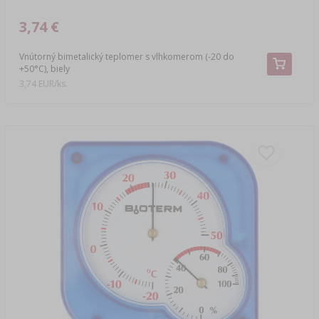
3,74 €
Vnútorný bimetalický teplomer s vlhkomerom (-20 do
+50°C), biely
3,74 EUR/ks.