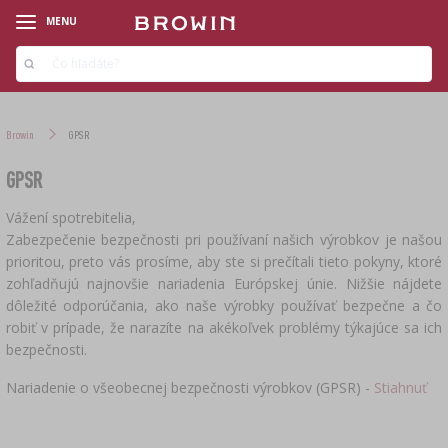
MENU
Browin
GPSR
GPSR
Vážení spotrebitelia,
‹
‹
‹
‹
‹
‹
‹
‹
‹
‹
Zabezpečenie bezpečnosti pri používaní našich výrobkov je našou
LINIE PRODUKTOWE
LINIE PRODUKTOWE
LINIE PRODUKTOWE
LINIE PRODUKTOWE
LINIE PRODUKTOWE
LINIE PRODUKTOWE
LINIE PRODUKTOWE
LINIE PRODUKTOWE
LINIE PRODUKTOWE
LINIE PRODUKTOWE
prioritou, preto vás prosíme, aby ste si prečítali tieto pokyny, ktoré
zohľadňujú najnovšie nariadenia Európskej únie. Nižšie nájdete
ARÓMY ÚDENÉHO DYMU
ŠTARTOVACIE SÚPRAVY
VINÁRSKE SÚPRAVY
PEKÁRSKE DROŽDIE
SÚPRAVY NA VÝROBU SYRA
SÚPRAVY PRE MIKROPIVOVAR
ODPECKOVAČE
KLÍČENIE
›
›
dôležité odporúčania, ako naše výrobky používať bezpečne a čo
DESTILÁTORY HAWKSTILL
TEPLOTA OKOLIA
robiť v prípade, že narazíte na akékoľvek problémy týkajúce sa ich
bezpečnosti.
KVÁSKY
SYRIDLO
CHMEĽ
ZAVLAŽOVANIE
›
›
›
›
ČREVÁ A OBALY
ŠUNKOVARY A VRECKÁ
DEMIŽÓNY NA VÍNO
DOPLNKOVÉ PROSTRIEDKY
›
›
DESTILAČNÉ PRÍSTROJE
KUCHYNSKÉ TEPLOMERY
Nariadenie o všeobecnej bezpečnosti výrobkov (GPSR) -
Stiahnuť
ZDOBENÉ HLINENÉ HRNCE A FORMY
POMOCNÉ LÁTKY
NECHMELENÉ EXTRAKTY
SUBSTRÁTY
SYRÁRSKE BAKTERIÁLNE KULTÚRY
KOŠE NA FĽAŠE
›
›
ÚDIARNE A HÁKY
ZAVÁRACIE POHÁRE
FILTRAČNÉ KOLÓNY
CHLADNIČKOVÉ