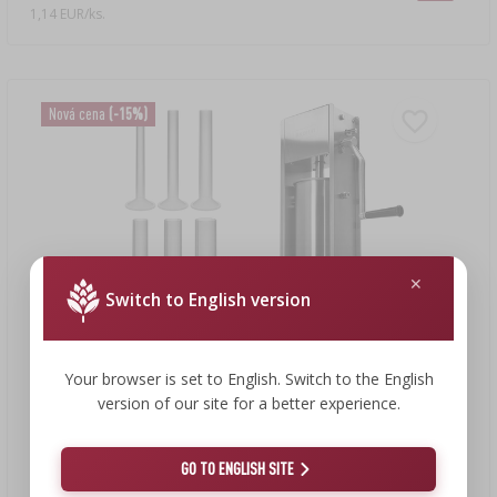
1,14 EUR/ks.
Nová cena
(-15%)
Switch to English version
Your browser is set to English. Switch to the English
version of our site for a better experience.
187,13 €
159,90 €
GO TO ENGLISH SITE