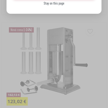
Prémiová vertikálna plnička na klobásy, 7 L
Stay on this page
159,90 EUR/ks.
Nová cena
(-24%)
162,13 €
123,02 €