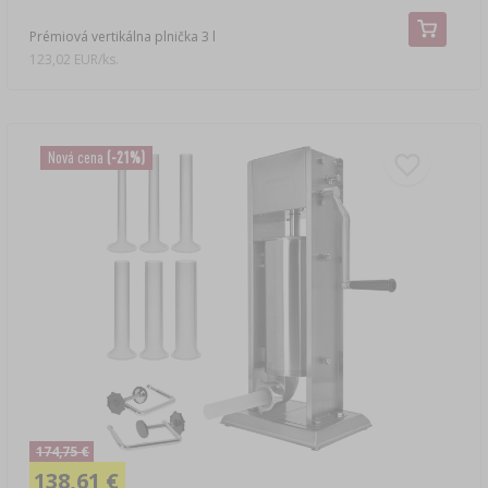
Prémiová vertikálna plnička 3 l
123,02 EUR/ks.
Nová cena
(-21%)
174,75 €
138,61 €