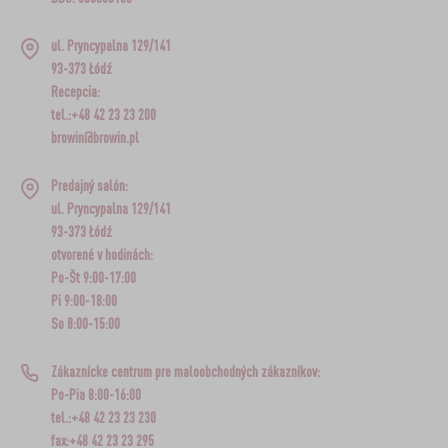
ul. Pryncypalna 129/141
93-373 Łódź
Recepcia:
tel.:+48 42 23 23 200
browin@browin.pl
Predajný salón:
ul. Pryncypalna 129/141
93-373 Łódź
otvorené v hodinách:
Po-Št 9:00-17:00
Pi 9:00-18:00
So 8:00-15:00
Zákaznícke centrum pre maloobchodných zákazníkov:
Po-Pia 8:00-16:00
tel.:+48 42 23 23 230
fax:+48 42 23 23 295