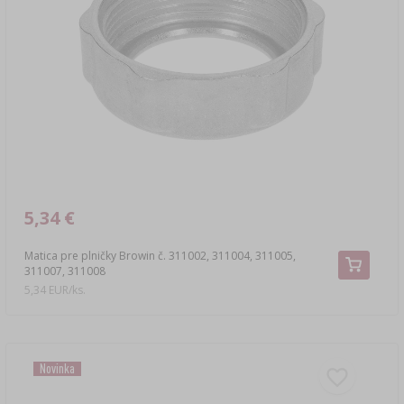
›
DEMIŽÓNY
LITERATÚRA – ÚDENÁRSTVO
LITERATÚRA
REGÁLY
ARÓMA ÚDENÉHO DYMU
›
AROMATIZÁCIA
LITERATÚRA
ANALÝZA VÍNA
5,34 €
Matica pre plničky Browin č. 311002, 311004, 311005,
ETIKETY
311007, 311008
5,34 EUR/ks.
Novinka