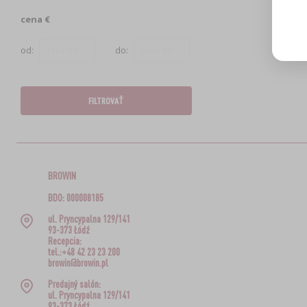
cena €
od:
do:
FILTROVAŤ
BROWIN
BDO: 000008185
ul. Pryncypalna 129/141
93-373 Łódź
Recepcia:
tel.:+48 42 23 23 200
browin@browin.pl
Predajný salón:
ul. Pryncypalna 129/141
93-373 Łódź