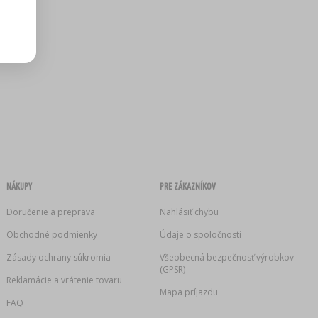
NÁKUPY
PRE ZÁKAZNÍKOV
Doručenie a preprava
Nahlásiť chybu
Obchodné podmienky
Údaje o spoločnosti
Zásady ochrany súkromia
Všeobecná bezpečnosť výrobkov
(GPSR)
Reklamácie a vrátenie tovaru
Mapa príjazdu
FAQ