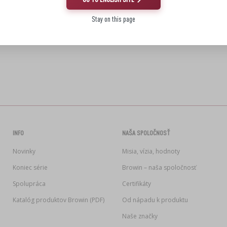
Stay on this page
INFO
NAŠA SPOLOČNOSŤ
Novinky
Misia, vízia, hodnoty
Koniec série
Browin – naša spoločnosť
Spolupráca
Certifikáty
Katalóg produktov Browin (PDF)
Od nápadu k produktu
Naše značky