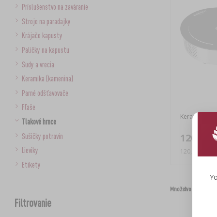
Príslušenstvo na zaváranie
Stroje na paradajky
Krájače kapusty
Paličky na kapustu
Sudy a vrecia
Keramika (kamenina)
Parné odšťavovače
Fľaše
Keramický va
Tlakové hrnce
120,05 
Sušičky potravín
Lieviky
120,05 EUR/k
Etikety
Yo
Množstvo na stránke
Filtrovanie