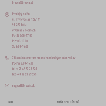
browin@browin.pl
Predajný salón:
ul. Pryncypalna 129/141
93-373 Łódź
otvorené v hodinách:
Po-Št 9:00-17:00
Pi 9:00-18:00
So 8:00-15:00
Zákaznícke centrum pre maloobchodných zákazníkov:
Po-Pia 8:00-16:00
tel.:+48 42 23 23 230
fax:+48 42 23 23 295
support@browin.sk
INFO
NAŠA SPOLOČNOSŤ