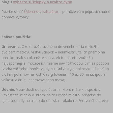
blogu
Vyberte si štiepky a urobte dym!
Pozrite si náš
Údenársky kalkulátor
– pomôže vám pripraviť chutné
domáce výrobky.
Spôsob použitia:
Grilovanie:
Okolo rozžeraveného dreveného uhlia rozložte
dvojcentimetrovú vrstvu štiepok – neumiestňujte ich priamo na
ohnisko, inak sa okamžite spália. Ak ich chcete využiť čo
najúspornejšie, môžete ich mierne navlhčiť vodou, čím sa podporí
tvorba väčšieho množstva dymu. Gril zakryte pokrievkou ihneď po
uložení pokrmov na rošt. Čas grilovania – 10 až 30 minút (podľa
veľkosti a druhu pripravovaného mäsa).
Údenie:
V závislosti od typu údiarne, ktorú máte k dispozícii,
umiestnite štiepky v údiarni na to určené miesto, prípadne do
generátora dymu alebo do ohniska – okolo rozžeraveného dreva.