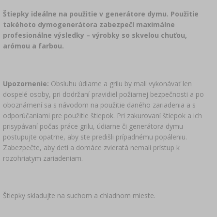
Štiepky ideálne na použitie v generátore dymu. Použitie
takéhoto dymogenerátora zabezpečí maximálne
profesionálne výsledky – výrobky so skvelou chuťou,
arómou a farbou.
Upozornenie:
Obsluhu údiarne a grilu by mali vykonávať len
dospelé osoby, pri dodržaní pravidiel požiarnej bezpečnosti a po
oboznámení sa s návodom na použitie daného zariadenia a s
odporúčaniami pre použitie štiepok. Pri zakurovaní štiepok a ich
prisypávaní počas práce grilu, údiarne či generátora dymu
postupujte opatrne, aby ste predišli prípadnému popáleniu.
Zabezpečte, aby deti a domáce zvieratá nemali prístup k
rozohriatym zariadeniam.
Štiepky skladujte na suchom a chladnom mieste.