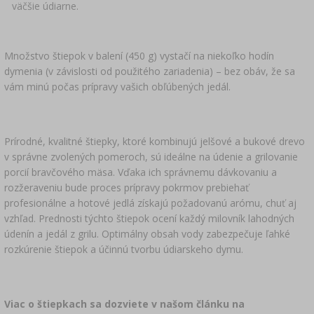
väčšie údiarne.
Množstvo štiepok v balení (450 g) vystačí na niekoľko hodín
dymenia (v závislosti od použitého zariadenia) – bez obáv, že sa
vám minú počas prípravy vašich obľúbených jedál.
Prírodné, kvalitné štiepky, ktoré kombinujú jelšové a bukové drevo
v správne zvolených pomeroch, sú ideálne na údenie a grilovanie
porcií bravčového mäsa. Vďaka ich správnemu dávkovaniu a
rozžeraveniu bude proces prípravy pokrmov prebiehať
profesionálne a hotové jedlá získajú požadovanú arómu, chuť aj
vzhľad. Prednosti týchto štiepok ocení každý milovník lahodných
údenín a jedál z grilu. Optimálny obsah vody zabezpečuje ľahké
rozkúrenie štiepok a účinnú tvorbu údiarskeho dymu.
Viac o štiepkach sa dozviete v našom článku na