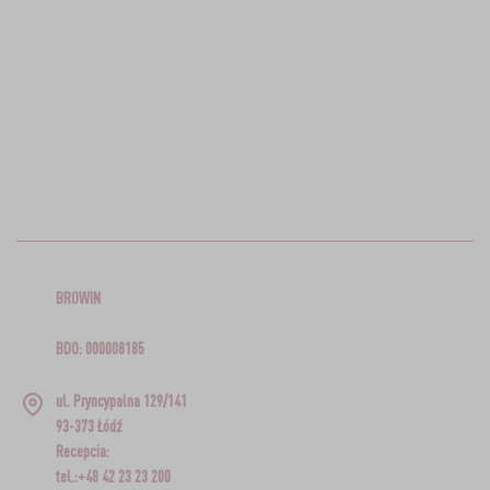
BROWIN
BDO: 000008185
ul. Pryncypalna 129/141
93-373 Łódź
Recepcia:
tel.:+48 42 23 23 200