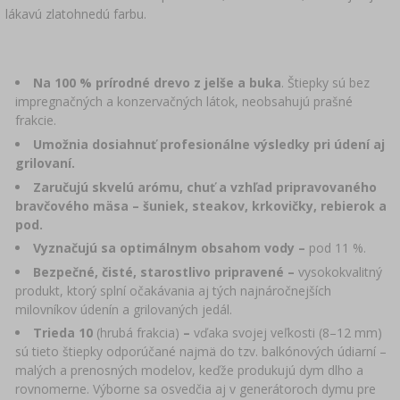
›
DEMIŽÓNY
lákavú zlatohnedú farbu.
LITERATÚRA – ÚDENÁRSTVO
LITERATÚRA
REGÁLY
ARÓMA ÚDENÉHO DYMU
Na 100 % prírodné drevo z jelše a buka
. Štiepky sú bez
impregnačných a konzervačných látok, neobsahujú prašné
›
AROMATIZÁCIA
frakcie.
Umožnia dosiahnuť profesionálne výsledky pri údení aj
LITERATÚRA
grilovaní.
Zaručujú skvelú arómu, chuť a vzhľad pripravovaného
bravčového mäsa –
šuniek, steakov, krkovičky, rebierok a
ANALÝZA VÍNA
pod.
Vyznačujú sa optimálnym obsahom vody –
pod 11 %.
ETIKETY
Bezpečné, čisté, starostlivo pripravené –
vysokokvalitný
produkt, ktorý splní očakávania aj tých najnáročnejších
milovníkov údenín a grilovaných jedál.
Trieda 10
(hrubá frakcia)
–
vďaka svojej veľkosti (8–12 mm)
sú tieto štiepky odporúčané najmä do tzv. balkónových údiarní –
malých a prenosných modelov, keďže produkujú dym dlho a
rovnomerne. Výborne sa osvedčia aj v generátoroch dymu pre