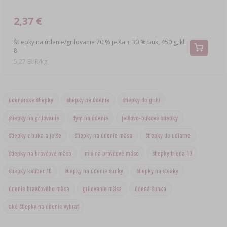
2,37 €
Štiepky na údenie/grilovanie 70 % jelša + 30 % buk, 450 g, kl.
8
5,27 EUR/kg
údenárske štiepky
štiepky na údenie
štiepky do grilu
štiepky na grilovanie
dym na údenie
jelšovo-bukové štiepky
štiepky z buka a jelše
štiepky na údenie mäsa
štiepky do udiarne
štiepky na bravčové mäso
mix na bravčové mäso
štiepky trieda 10
štiepky kaliber 10
štiepky na údenie šunky
štiepky na steaky
údenie bravčového mäsa
grilovanie mäsa
údená šunka
aké štiepky na údenie vybrať