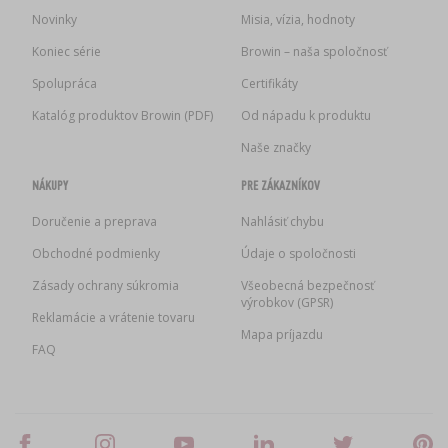
Novinky
Misia, vízia, hodnoty
Koniec série
Browin – naša spoločnosť
Spolupráca
Certifikáty
Katalóg produktov Browin (PDF)
Od nápadu k produktu
Naše značky
NÁKUPY
PRE ZÁKAZNÍKOV
Doručenie a preprava
Nahlásiť chybu
Obchodné podmienky
Údaje o spoločnosti
Zásady ochrany súkromia
Všeobecná bezpečnosť
výrobkov (GPSR)
Reklamácie a vrátenie tovaru
Mapa príjazdu
FAQ