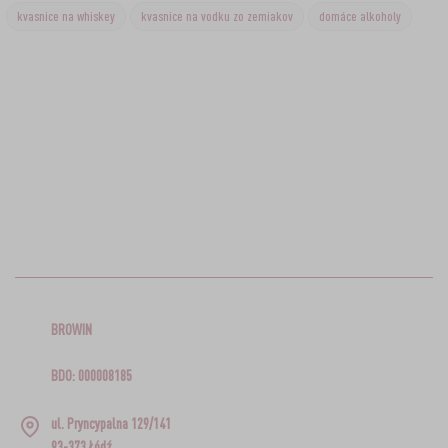
kvasnice na whiskey
kvasnice na vodku zo zemiakov
domáce alkoholy
BROWIN
BDO: 000008185
ul. Pryncypalna 129/141
93-373 Łódź