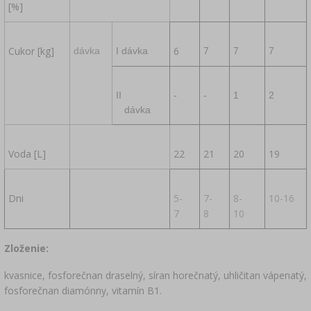
[%]
Cukor [kg]
6
dávka
I dávka
7
7
7
II
-
-
1
2
dávka
Voda [L]
22
21
20
19
Dni
5-
7-
8-
10-16
7
8
10
Zloženie:
kvasnice, fosforečnan draselný, síran horečnatý, uhličitan vápenatý,
fosforečnan diamónny, vitamín B1.