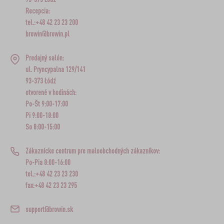
Recepcia:
tel.:+48 42 23 23 200
browin@browin.pl
Predajný salón:
ul. Pryncypalna 129/141
93-373 Łódź
otvorené v hodinách:
Po-Št 9:00-17:00
Pi 9:00-18:00
So 8:00-15:00
Zákaznícke centrum pre maloobchodných zákazníkov:
Po-Pia 8:00-16:00
tel.:+48 42 23 23 230
fax:+48 42 23 23 295
support@browin.sk