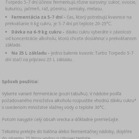
›
DEMIŽÓNY
Torpedo 5-7 dní účinne fermentujú rôzne suroviny: cukor, ovocie,
LITERATÚRA – ÚDENÁRSTVO
kukuricu, jačmeň, raž, pšenicu, zemiaky, melasu.
LITERATÚRA
Fermentácia za 5-7 dní -
čas, ktorý potrebujú kvasnice na
REGÁLY
ARÓMA ÚDENÉHO DYMU
prekvášanie 6 kg cukru, je 5-7 dní pri teplote 20-25°C.
Dávka na 6-9 kg cukru -
dávku cukru vyberáte v závislosti
›
AROMATIZÁCIA
od koncentrácie alkoholu, ktorú chcete dosiahnuť v prekvášanom
základe.
Na 25 L základu -
jedno balenie kvasníc Turbo Torpedo 5-7
LITERATÚRA
dní stačí na prípravu 25 L základu.
ANALÝZA VÍNA
Spôsob použitia:
ETIKETY
Vyberte variant fermentácie (pozri tabuľku). V nádobe podľa
požadovaného množstva alkoholu rozpustite vhodnú dávku cukru*
v uvedenom množstve vlažnej vody o teplote 30°C.
Potom nasypte celý obsah vrecka a dôkladne premiešajte.
Tekutinu prelejte do balóna alebo fermentačnej nádoby, doplňte
do objemu 25 litrov vodou o izbovej teplote.