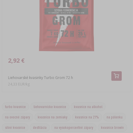
2,92 €
Liehovarské kvasinky Turbo Grom 72 h
24,33 EUR/kg
turbo kvasnice
liehovarnícke kvasnice
kvasnice na alkohol
na ovocné zápary
kvasnice na zemiaky
kvasnice na 21%
na pálenku
silné kvasnice
destilácia
na vysokopercentné zápary
kvasnice browin