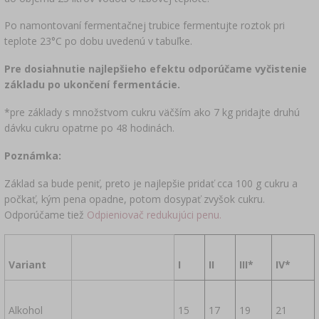
Po namontovaní fermentačnej trubice fermentujte roztok pri
teplote 23°C po dobu uvedenú v tabuľke.
Pre dosiahnutie najlepšieho efektu odporúčame vyčistenie
základu po ukončení fermentácie.
*pre základy s množstvom cukru väčším ako 7 kg pridajte druhú
dávku cukru opatrne po 48 hodinách.
Poznámka:
Základ sa bude peniť, preto je najlepšie pridať cca 100 g cukru a
počkať, kým pena opadne, potom dosypať zvyšok cukru.
Odporúčame tiež
Odpieniovač redukujúci penu.
Variant
I
II
III*
IV*
Alkohol
15
17
19
21