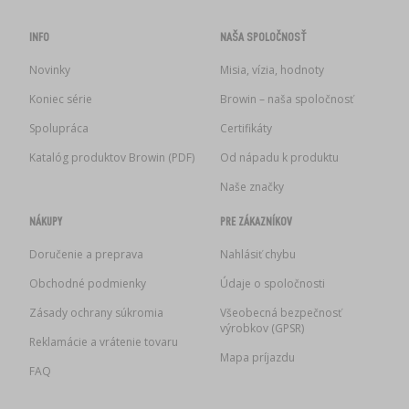
INFO
NAŠA SPOLOČNOSŤ
Novinky
Misia, vízia, hodnoty
Koniec série
Browin – naša spoločnosť
Spolupráca
Certifikáty
Katalóg produktov Browin (PDF)
Od nápadu k produktu
Naše značky
NÁKUPY
PRE ZÁKAZNÍKOV
Doručenie a preprava
Nahlásiť chybu
Obchodné podmienky
Údaje o spoločnosti
Zásady ochrany súkromia
Všeobecná bezpečnosť
výrobkov (GPSR)
Reklamácie a vrátenie tovaru
Mapa príjazdu
FAQ