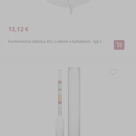
13,12 €
Fermentačná nádoba 30 L s vekom a kohútikom - typ C