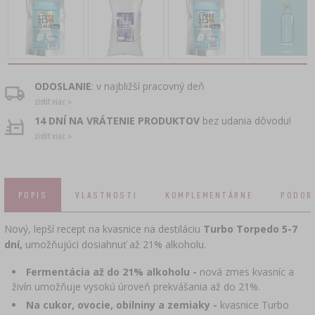
›
KORUNKOVÉ UZÁVERY
PEČENIE
BAKTERIÁLNE KULTÚRY
LIS NA HROZNO
FĽAŠE
LIATINOVÉ NÁDOBY
›
PRÍSLUŠENSTVO NA NAKLADANIE MÄSA
UZÁVERY NA ZÁVIT
ZATVÁRAČE FLIAŠ
JOGURTOVAČE
DRVIČE OVOCIA
TLAKOVÉ HRNCE
OHNEISKÁ
APLIKÁTOR NA MÄSOVÉ SIETE, KLIEŠTE NA
SUDY A KARAFY
›
FĽAŠE
ODOSLANIE
: v najbližší pracovný deň
SVORKY
KORENIČKY
›
FILTROVANIE
SUŠIČKY POTRAVÍN
zistiť viac »
›
VÁKUOVÉ BALENIE
VYPITO
ANALÝZA PIVA
14 DNÍ NA VRÁTENIE PRODUKTOV
bez udania dôvodu!
›
NITE, ŠPAGÁTY, SIETE
LIEVIKY
›
zistiť viac »
UZÁTVÁRANIE KORKOM
LIEHARSKÉ KVASINKY
›
SKLADOVANIE
UMELÉ ČREVÁ
ETIKETY
›
VINÁRSKE PRÍSLUŠENSTVO
AKTÍVNE UHLIE
›
MLYNČEKY A MAŽIARY
POPIS
VLASTNOSTI
KOMPLEMENTÁRNE
PODOB
PRÍRODNÉ ČREVÁ NA KLOBÁSY
DOPLNKOVÉ LÁTKY
›
MERACIE PRÍSTROJE A UKAZOVATELE
Nový, lepší recept na kvasnice na destiláciu
Turbo Torpedo 5-7
DOMÁCE GADGETY
dní,
umožňujúci dosiahnuť až 21% alkoholu.
›
NAKLADACIE ZMESI, MARINÁDY A BYLINKY
ETIKETY
›
FĽAŠE
Fermentácia až do 21% alkoholu -
nová zmes kvasníc a
MOTORIZÁCIA
živín umožňuje vysokú úroveň prekvášania až do 21%.
BAKTERIÁLNE KULTÚRY
ANALÝZA ALKOHOLU
Na cukor, ovocie, obilniny a zemiaky -
kvasnice Turbo