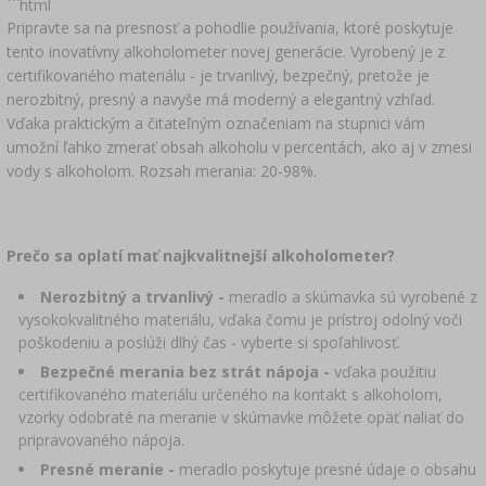
›
DEMIŽÓNY
```html
LITERATÚRA – ÚDENÁRSTVO
Pripravte sa na presnosť a pohodlie používania, ktoré poskytuje
LITERATÚRA
tento inovatívny alkoholometer novej generácie. Vyrobený je z
REGÁLY
certifikovaného materiálu - je trvanlivý, bezpečný, pretože je
ARÓMA ÚDENÉHO DYMU
nerozbitný, presný a navyše má moderný a elegantný vzhľad.
Vďaka praktickým a čitateľným označeniam na stupnici vám
›
AROMATIZÁCIA
umožní ľahko zmerať obsah alkoholu v percentách, ako aj v zmesi
vody s alkoholom. Rozsah merania: 20-98%.
LITERATÚRA
ANALÝZA VÍNA
Prečo sa oplatí mať najkvalitnejší alkoholometer?
Nerozbitný a trvanlivý
-
meradlo a skúmavka sú vyrobené z
ETIKETY
vysokokvalitného materiálu, vďaka čomu je prístroj odolný voči
poškodeniu a poslúži dlhý čas - vyberte si spoľahlivosť.
Bezpečné merania bez strát
nápoja -
vďaka použitiu
certifikovaného materiálu určeného na kontakt s alkoholom,
vzorky odobraté na meranie v skúmavke môžete opäť naliať do
pripravovaného nápoja.
Presné meranie
-
meradlo poskytuje presné údaje o obsahu