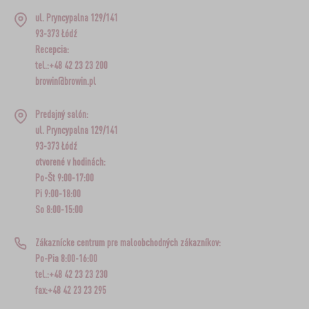
ul. Pryncypalna 129/141
93-373 Łódź
Recepcia:
tel.:+48 42 23 23 200
browin@browin.pl
Predajný salón:
ul. Pryncypalna 129/141
93-373 Łódź
otvorené v hodinách:
Po-Št 9:00-17:00
Pi 9:00-18:00
So 8:00-15:00
Zákaznícke centrum pre maloobchodných zákazníkov:
Po-Pia 8:00-16:00
tel.:+48 42 23 23 230
fax:+48 42 23 23 295