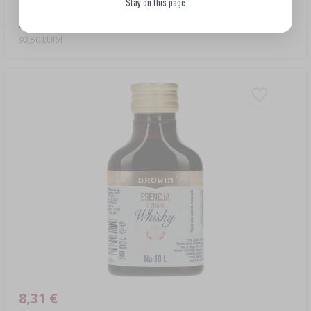
Stay on this page
Esencia s príchuťou slivovice, na 4 L, 40 ml
93,50 EUR/l
8,31 €