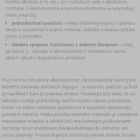
čistého alkoholu (v % obj.), aj v roztokoch vody s alkoholom.
Odcítanie z alkoholometra je konečnou hodnotou a nevyžaduje
ďalšie prepočty.
Jednoduchosť použitia -
vďaka čitateľnej stupnici s paletou
farieb a vyznačenými prahmi riedenia, výsledky merania odčítate
rýchlo a pohodlne.
Ideálne spojenie funkčnosti s dobrým dizajnom -
malý,
ale pekný ;) - užívajte si alkoholometer s kompletnou sadou
silných výhod v dizajnérskom prevedení.
Prvý na trhu nerozbitný alkoholometer. Nezastupiteľný nástroj pre
každého milovníka domácich nápojov - a nielen to, pretože sa hodí
aj napríklad v bare pri príprave drinkov. Používajte bez obáv, že sa
náhodou rozbije práve vtedy, keď ho budete najviac potrebovať.
Stavte na dobre navrhnutú spoľahlivosť a bezpečne vykonávajte
potrebné merania. Vďaka použitiu odolného materiálu je zariadenie
mimoriadne trvanlivé a odolné voči mechanickým poškodeniam -
nerozbije sa pri vhadzovaní plaváka (bublinky) do odmerky, ani
počas prepravy. Presná stupnica umožňuje presné určenie obsahu