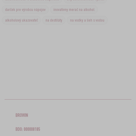
darček pre výrobcu nápojov
inovatívny merač na alkohol
alkoholový ukazovateľ
na destiláty
na vodky a lieh s vodou
BROWIN
BDO: 000008185