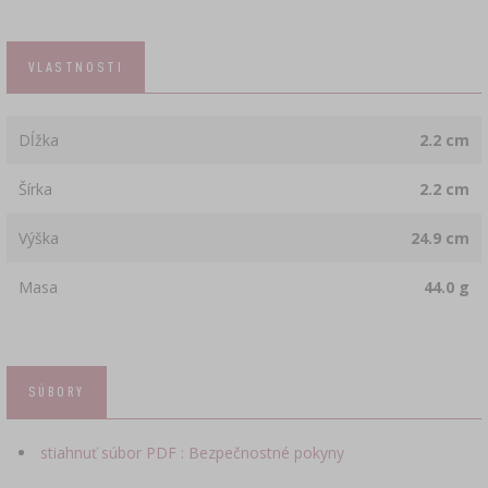
VLASTNOSTI
Dĺžka
2.2 cm
Šírka
2.2 cm
Výška
24.9 cm
Masa
44.0 g
SÚBORY
stiahnuť súbor PDF : Bezpečnostné pokyny