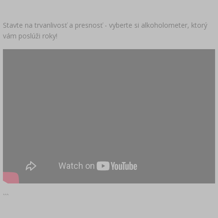
Stavte na trvanlivosť a presnosť - vyberte si alkoholometer, ktorý
vám poslúži roky!
```