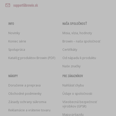
support@browin.sk
INFO
NAŠA SPOLOČNOSŤ
Novinky
Misia, vízia, hodnoty
Koniec série
Browin – naša spoločnosť
Spolupráca
Certifikáty
Katalóg produktov Browin (PDF)
Od nápadu k produktu
Naše značky
NÁKUPY
PRE ZÁKAZNÍKOV
Doručenie a preprava
Nahlásiť chybu
Obchodné podmienky
Údaje o spoločnosti
Zásady ochrany súkromia
Všeobecná bezpečnosť
výrobkov (GPSR)
Reklamácie a vrátenie tovaru
Mapa príjazdu