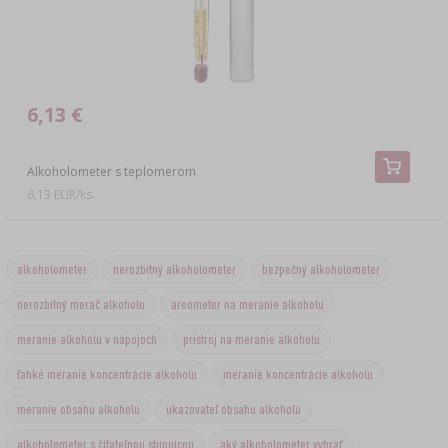
6,13 €
Alkoholometer s teplomerom
6,13 EUR/ks.
alkoholometer
nerozbitný alkoholometer
bezpečný alkoholometer
nerozbitný merač alkoholu
areometer na meranie alkoholu
meranie alkoholu v nápojoch
prístroj na meranie alkoholu
ľahké meranie koncentrácie alkoholu
meranie koncentrácie alkoholu
meranie obsahu alkoholu
ukazovateľ obsahu alkoholu
alkoholometer s čitateľnou stupnicou
aký alkoholometer vybrať